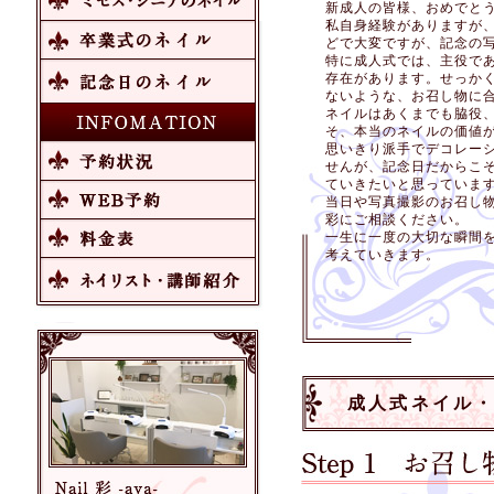
新成人の皆様、おめでと
私自身経験がありますが
どで大変ですが、記念の
特に成人式では、主役で
存在があります。せっか
ないような、お召し物に
ネイルはあくまでも脇役
そ、本当のネイルの価値
思いきり派手でデコレー
せんが、記念日だからこ
ていきたいと思っていま
当日や写真撮影のお召し
彩にご相談ください。
一生に一度の大切な瞬間
考えていきます。
成人式ネイル