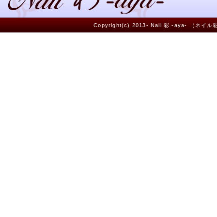
Copyright(c) 2013- Nail 彩 -aya- （ネイ